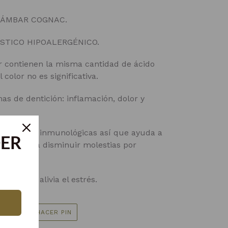
, ÁMBAR COGNAC.
STICO HIPOALERGÉNICO.
r contienen la misma cantidad de ácido
 color no es significativa.
s de dentición: inflamación, dolor y
opiedades inmunológicas así que ayuda a
DER
 y apoya a disminuir molestias por
ervioso y alivia el estrés.
TUITEAR
PINEAR
AR
HACER PIN
EN
EN
TWITTER
PINTEREST