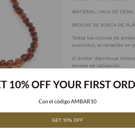
MATERIAL: HILO DE CERA
BROCHE DE ROSCA DE PLÁ
Todos los colores de ámba
succínico, la variación en el
El ámbar disminuye síntoma
exceso de salivación.
El ámbar también tiene pr
T 10% OFF YOUR FIRST OR
reforzar el sistema inmune
alergias.
Con el código AMBAR10
Ayuda a relajar el sistema n
GET 10% OFF
COMPARTIR
COMPARTIR
TUITE
EN
FACEBOOK