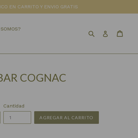
CO EN CARRITO Y ENVIO GRATIS
 SOMOS?
Buscar
Carrit
Carrit
Ingresar
BAR COGNAC
Cantidad
AGREGAR AL CARRITO