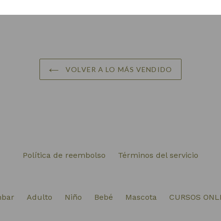
VOLVER A LO MÁS VENDIDO
Política de reembolso
Términos del servicio
bar
Adulto
Niño
Bebé
Mascota
CURSOS ONL